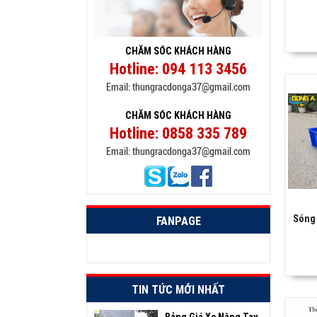
CHĂM SÓC KHÁCH HÀNG
Hotline:
094 113 3456
Email:
thungracdonga37@gmail.com
CHĂM SÓC KHÁCH HÀNG
Hotline:
0858 335 789
Email:
thungracdonga37@gmail.com
Sóng 
FANPAGE
TIN TỨC MỚI NHẤT