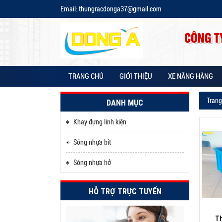
Email: thungracdonga37@gmail.com
CÔNG T
TRANG CHỦ
GIỚI THIỆU
XE NÂNG HÀNG
Trang
DANH MỤC
Khay đựng linh kiện
Sóng nhựa bit
Sóng nhựa hở
HỖ TRỢ TRỰC TUYẾN
Th