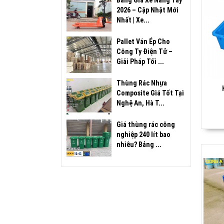
Bảng Giá Xe Nâng Tay
2026 – Cập Nhật Mới
Nhất | Xe...
Pallet Ván Ép Cho
Công Ty Điện Tử –
Giải Pháp Tối ...
Thùng Rác Nhựa
Composite Giá Tốt Tại
Nghệ An, Hà T...
Giá thùng rác công
nghiệp 240 lít bao
nhiêu? Bảng ...