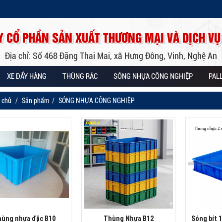
Y CỔ PHẦN SẢN XUẤT THƯƠNG MẠI VÀ DỊCH VỤ
Địa chỉ: Số 468 Đặng Thai Mai, xã Hưng Đông, Vinh, Nghệ An
XE ĐẨY HÀNG
THÙNG RÁC
SÓNG NHỰA CÔNG NGHIỆP
PAL
 chủ
Sản phẩm
SÓNG NHỰA CÔNG NGHIỆP
ùng nhựa đặc B10
Thùng Nhựa B12
Sóng bít 