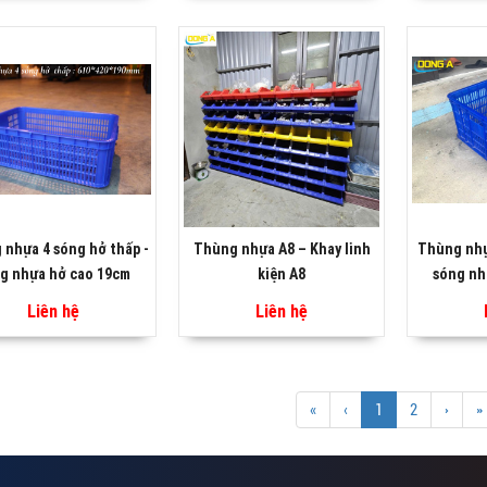
 nhựa 4 sóng hở thấp -
Thùng nhựa A8 – Khay linh
Thùng nhự
g nhựa hở cao 19cm
kiện A8
sóng nh
Liên hệ
Liên hệ
«
‹
1
2
›
»