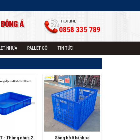
 ĐÔNG Á
0858 335 789
LET NHỰA
PALLET GỖ
TIN TỨC
1T - Thùng nhựa 2
Sóng hở 5 bánh xe