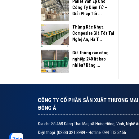
Pallet Ván Ép Cho
Công Ty Điện Tử –
Giải Pháp Tối ...
Thùng Rác Nhựa
Composite Giá Tốt Tại
Nghệ An, Hà T...
Giá thùng rác công
nghiệp 240 lít bao
nhiêu? Bảng ...
CÔNG TY CỔ PHẦN SẢN XUẤT THƯƠNG MẠI 
ĐÔNG Á
Địa chỉ: Số 468 Đặng Thai Mai, xã Hưng Đông, Vinh, Nghệ A
Điện thoại: (0238) 321 8989 - Hotline: 094 113 3456