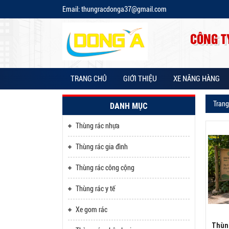
Email: thungracdonga37@gmail.com
CÔNG T
TRANG CHỦ
GIỚI THIỆU
XE NÂNG HÀNG
Trang
DANH MỤC
Thùng rác nhựa
Thùng rác gia đình
Thùng rác công cộng
Thùng rác y tế
Xe gom rác
Thùn