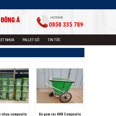
 ĐÔNG Á
0858 335 789
LET NHỰA
PALLET GỖ
TIN TỨC
c nhựa composite
Xe gom rác 400l Composite