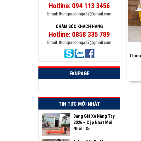
Hotline:
094 113 3456
Email:
thungracdonga37@gmail.com
CHĂM SÓC KHÁCH HÀNG
Hotline:
0858 335 789
Email:
thungracdonga37@gmail.com
Thùng
FANPAGE
TIN TỨC MỚI NHẤT
Bảng Giá Xe Nâng Tay
2026 – Cập Nhật Mới
Nhất | Xe...