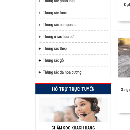
Thùng rác phân loại
Cụt
Thùng rác Inox
Thùng rác composite
Thùng ủ rác hữu cơ
Thùng rác thép
Thùng rác gỗ
Thùng rác đá hoa cương
HỖ TRỢ TRỰC TUYẾN
Xe g
CHĂM SÓC KHÁCH HÀNG