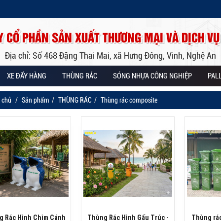
Y CỔ PHẦN SẢN XUẤT THƯƠNG MẠI VÀ DỊCH VỤ
Địa chỉ: Số 468 Đặng Thai Mai, xã Hưng Đông, Vinh, Nghệ An
XE ĐẨY HÀNG
THÙNG RÁC
SÓNG NHỰA CÔNG NGHIỆP
PAL
 chủ
Sản phẩm
THÙNG RÁC
Thùng rác composite
g Rác Hình Chim Cánh
Thùng Rác Hình Gấu Trúc -
Thùng rá