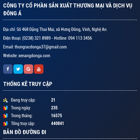
CÔNG TY CỔ PHẦN SẢN XUẤT THƯƠNG MẠI VÀ DỊCH VỤ
ĐÔNG Á
Địa chỉ: Số 468 Đặng Thai Mai, xã Hưng Đông, Vinh, Nghệ An
Điện thoại: (0238) 321 8989 - Hotline: 094 113 3456
Email: thungracdonga37@gmail.com
Website: xenangdonga.com
THỐNG KÊ TRUY CẬP
21
Đang truy cập:
235
Trong ngày:
16575
Trong tháng:
440841
Tổng truy cập:
BẢN ĐỒ ĐƯỜNG ĐI