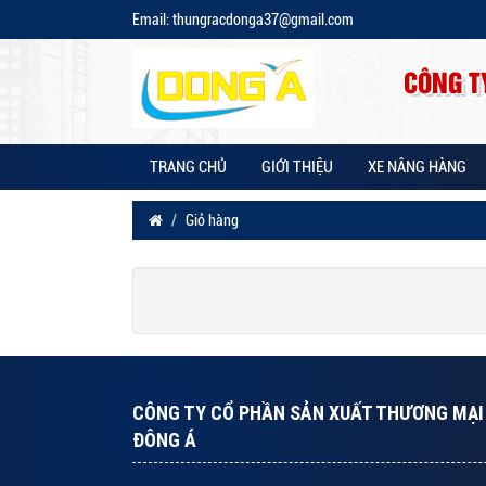
Email: thungracdonga37@gmail.com
CÔNG T
TRANG CHỦ
GIỚI THIỆU
XE NÂNG HÀNG
Giỏ hàng
CÔNG TY CỔ PHẦN SẢN XUẤT THƯƠNG MẠI 
ĐÔNG Á