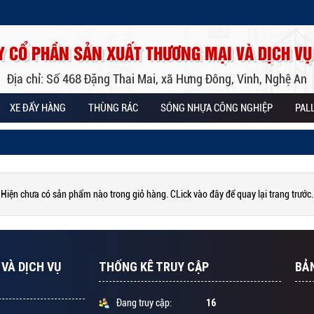
Y CỔ PHẦN SẢN XUẤT THƯƠNG MẠI VÀ DỊCH VỤ
Địa chỉ: Số 468 Đặng Thai Mai, xã Hưng Đông, Vinh, Nghệ An
XE ĐẨY HÀNG
THÙNG RÁC
SÓNG NHỰA CÔNG NGHIỆP
PAL
Hiện chưa có sản phẩm nào trong giỏ hàng. CLick vào đây để quay lại trang trước.
VÀ DỊCH VỤ
THỐNG KÊ TRUY CẬP
BẢ
16
Đang truy cập: