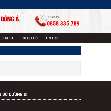
 ĐÔNG Á
0858 335 789
LET NHỰA
PALLET GỖ
TIN TỨC
N ĐỒ ĐƯỜNG ĐI