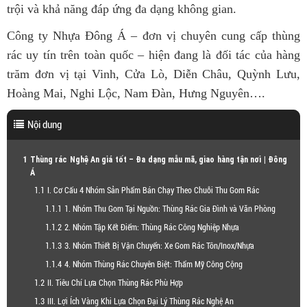
trội và khả năng đáp ứng đa dạng không gian.
Công ty Nhựa Đông Á – đơn vị chuyên cung cấp thùng
rác uy tín trên toàn quốc – hiện đang là đối tác của hàng
trăm đơn vị tại Vinh, Cửa Lò, Diễn Châu, Quỳnh Lưu,
Hoàng Mai, Nghi Lộc, Nam Đàn, Hưng Nguyên….
Nội dung
Thùng rác Nghệ An giá tốt – Đa dạng mẫu mã, giao hàng tận nơi | Đông
Á
I. Cơ Cấu 4 Nhóm Sản Phẩm Bán Chạy Theo Chuỗi Thu Gom Rác
1. Nhóm Thu Gom Tại Nguồn: Thùng Rác Gia Đình và Văn Phòng
2. Nhóm Tập Kết Điểm: Thùng Rác Công Nghiệp Nhựa
3. Nhóm Thiết Bị Vận Chuyển: Xe Gom Rác Tôn/Inox/Nhựa
4. Nhóm Thùng Rác Chuyên Biệt: Thẩm Mỹ Công Cộng
II. Tiêu Chí Lựa Chọn Thùng Rác Phù Hợp
III. Lợi Ích Vàng Khi Lựa Chọn Đại Lý Thùng Rác Nghệ An