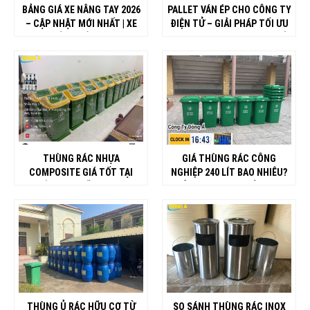
BẢNG GIÁ XE NÂNG TAY 2026
PALLET VÁN ÉP CHO CÔNG TY
– CẬP NHẬT MỚI NHẤT | XE
ĐIỆN TỬ – GIẢI PHÁP TỐI ƯU
NÂNG ĐÔNG Á
CHO NHÀ MÁY FDI TẠI NGHỆ
AN
THÙNG RÁC NHỰA
GIÁ THÙNG RÁC CÔNG
COMPOSITE GIÁ TỐT TẠI
NGHIỆP 240 LÍT BAO NHIÊU?
NGHỆ AN, HÀ TĨNH, THANH
BẢNG GIÁ MỚI NHẤT 2026
HÓA, QUẢNG BÌNH
THÙNG Ủ RÁC HỮU CƠ TỪ
SO SÁNH THÙNG RÁC INOX