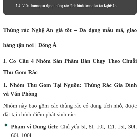
IV. Xu hướng sử dụng thùng rác định hình tương lai tại Nghệ An
Thùng rác Nghệ An giá tốt – Đa dạng mẫu mã, giao
hàng tận nơi | Đông Á
I. Cơ Cấu 4 Nhóm Sản Phẩm Bán Chạy Theo Chuỗi
Thu Gom Rác
1. Nhóm Thu Gom Tại Nguồn: Thùng Rác Gia Đình
và Văn Phòng
Nhóm này bao gồm các thùng rác có dung tích nhỏ, được
đặt tại chính điểm phát sinh rác:
Phạm vi Dung tích
: Chủ yếu 5l, 8l, 10l, 12l, 15l, 30l,
60l, 100l