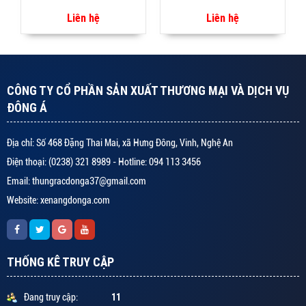
Liên hệ
Liên hệ
CÔNG TY CỔ PHẦN SẢN XUẤT THƯƠNG MẠI VÀ DỊCH VỤ
ĐÔNG Á
Địa chỉ: Số 468 Đặng Thai Mai, xã Hưng Đông, Vinh, Nghệ An
Điện thoại: (0238) 321 8989 - Hotline: 094 113 3456
Email: thungracdonga37@gmail.com
Website: xenangdonga.com
THỐNG KÊ TRUY CẬP
11
Đang truy cập: