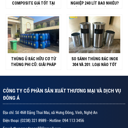
COMPOSITE GIÁ TỐT TẠI
NGHIỆP 240 LÍT BAO NHIÊU?
NGHỆ AN, HÀ TĨNH, THANH
BẢNG GIÁ MỚI NHẤT 2026
HÓA, QUẢNG BÌNH
THÙNG Ủ RÁC HỮU CƠ TỪ
SO SÁNH THÙNG RÁC INOX
THÙNG PHI CŨ: GIẢI PHÁP
304 VÀ 201: LOẠI NÀO TỐT
LÀM PHÂN BÓN 0 ĐỒNG TẠI
HƠN ?
NHÀ
CÔNG TY CỔ PHẦN SẢN XUẤT THƯƠNG MẠI VÀ DỊCH VỤ
ĐÔNG Á
Địa chỉ: Số 468 Đặng Thai Mai, xã Hưng Đông, Vinh, Nghệ An
Điện thoại: (0238) 321 8989 - Hotline: 094 113 3456