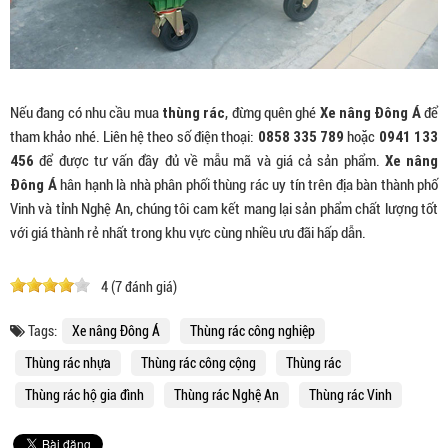
thùng rác
Xe nâng Đông Á
Nếu đang có nhu cầu mua
, đừng quên ghé
để
0858 335 789
0941 133
tham khảo nhé. Liên hệ theo số điện thoại:
hoặc
456
Xe nâng
để được tư vấn đầy đủ về mẫu mã và giá cả sản phẩm.
Đông Á
hân hạnh là nhà phân phối thùng rác uy tín trên địa bàn thành phố
Vinh và tỉnh Nghệ An, chúng tôi cam kết mang lại sản phẩm chất lượng tốt
với giá thành rẻ nhất trong khu vực cùng nhiều ưu đãi hấp dẫn.
4
(
7
đánh giá)
Tags:
Xe nâng Đông Á
Thùng rác công nghiệp
Thùng rác nhựa
Thùng rác công cộng
Thùng rác
Thùng rác hộ gia đình
Thùng rác Nghệ An
Thùng rác Vinh