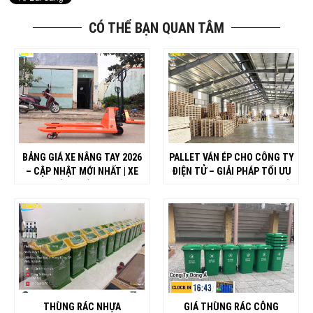
CÓ THỂ BẠN QUAN TÂM
BẢNG GIÁ XE NÂNG TAY 2026
PALLET VÁN ÉP CHO CÔNG TY
– CẬP NHẬT MỚI NHẤT | XE
ĐIỆN TỬ – GIẢI PHÁP TỐI ƯU
NÂNG ĐÔNG Á
CHO NHÀ MÁY FDI TẠI NGHỆ
AN
THÙNG RÁC NHỰA
GIÁ THÙNG RÁC CÔNG