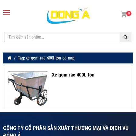
0
Tag: xe-gom-rac-400l-ton-co-nap
Xe gom rác 400L tôn
CÔNG TY CỔ PHẦN SẢN XUẤT THƯƠNG MẠI VÀ DỊCH VỤ
ĐÔNG Á