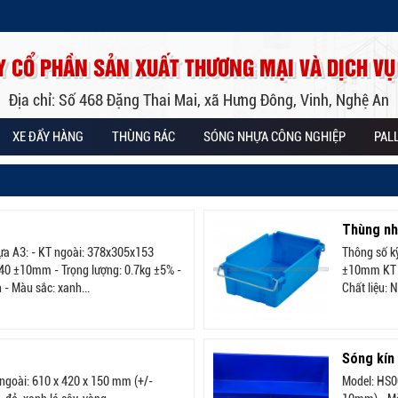
Y CỔ PHẦN SẢN XUẤT THƯƠNG MẠI VÀ DỊCH VỤ
Địa chỉ: Số 468 Đặng Thai Mai, xã Hưng Đông, Vinh, Nghệ An
XE ĐẨY HÀNG
THÙNG RÁC
SÓNG NHỰA CÔNG NGHIỆP
PAL
Thùng nh
ựa A3: - KT ngoài: 378x305x153
Thông số k
0 ±10mm - Trọng lượng: 0.7kg ±5% -
±10mm KT t
 - Màu sắc: xanh...
Chất liệu: 
Sóng kín
ngoài: 610 x 420 x 150 mm (+/-
Model: HS0