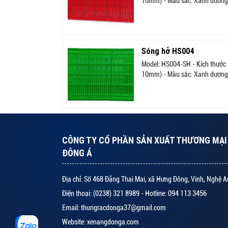
10mm) - Màu sắc: Xanh dương, 
Sóng hở HS004
Model: HS004-SH - Kích thước 
10mm) - Màu sắc: Xanh dương, 
CÔNG TY CỔ PHẦN SẢN XUẤT THƯƠNG MẠI 
ĐÔNG Á
Địa chỉ: Số 468 Đặng Thai Mai, xã Hưng Đông, Vinh, Nghệ A
Điện thoại: (0238) 321 8989 - Hotline: 094 113 3456
Email: thungracdonga37@gmail.com
Website: xenangdonga.com