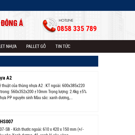
 ĐÔNG Á
0858 335 789
LET NHỰA
PALLET GỖ
TIN TỨC
ựa A2
ỹ thuật của thùng nhựa A2 : KT ngoài: 600x385x220
rong: 560x352x200 ±10mm Trọng lượng: 2.4kg ±5%
Nhựa PP nguyên sinh Màu sắc: xanh dương,...
 HS007
07-SB - Kích thước ngoài: 610 x 420 x 150 mm (+/-