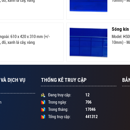
đỏ, xanh lá cây, vàng
10mm) - Mà
Sóng kín
ngoài: 610 x 420 x 310 mm (+/-
Model: HS0
đỏ, xanh lá cây, vàng
10mm) - Mà
VÀ DỊCH VỤ
THỐNG KÊ TRUY CẬP
BẢ
12
Đang truy cập:
706
n
Trong ngày:
17046
Trong tháng:
441312
Tổng truy cập: