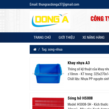
Email: thungracdonga37@gmail.com
CÔNG T
TRANG CHỦ
GIỚI THIỆU
XE NÂNG HÀNG
Tag: song-nhua
Khay nhựa A3
Thông số kỹ thuật của khay nh
±10mm - KT trong: 325x270x14
Chất liệu: Nhựa PP nguyên sinh
Sóng hở HS008
Model: HS008-SH - Kích thước 