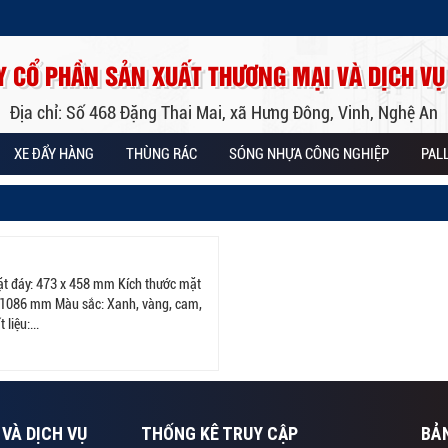
Y CỔ PHẦN SẢN XUẤT THƯƠNG MẠI VÀ DỊCH VỤ
Địa chỉ: Số 468 Đặng Thai Mai, xã Hưng Đông, Vinh, Nghệ An
XE ĐẨY HÀNG
THÙNG RÁC
SÓNG NHỰA CÔNG NGHIỆP
PAL
mặt đáy: 473 x 458 mm Kích thước mặt
: 1086 mm Màu sắc: Xanh, vàng, cam,
liệu:...
VÀ DỊCH VỤ
THỐNG KÊ TRUY CẬP
BẢ