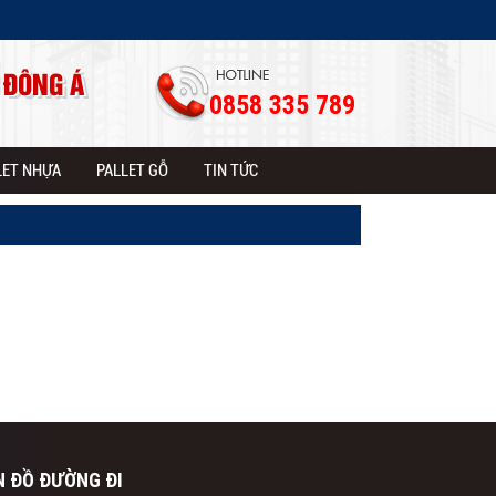
 ĐÔNG Á
0858 335 789
LET NHỰA
PALLET GỖ
TIN TỨC
N ĐỒ ĐƯỜNG ĐI