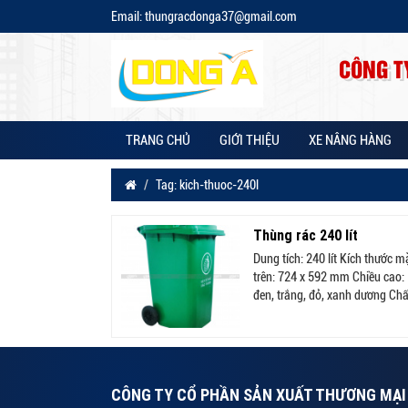
Email: thungracdonga37@gmail.com
CÔNG T
TRANG CHỦ
GIỚI THIỆU
XE NÂNG HÀNG
Tag: kich-thuoc-240l
Thùng rác 240 lít
Dung tích: 240 lít Kích thước 
trên: 724 x 592 mm Chiều cao
đen, trắng, đỏ, xanh dương Chất 
CÔNG TY CỔ PHẦN SẢN XUẤT THƯƠNG MẠI 