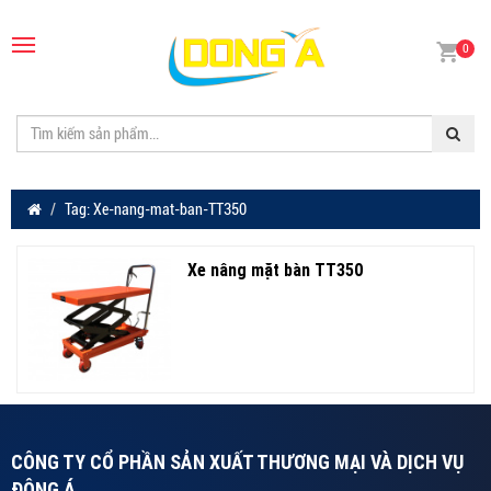
0
Tag: Xe-nang-mat-ban-TT350
Xe nâng mặt bàn TT350
CÔNG TY CỔ PHẦN SẢN XUẤT THƯƠNG MẠI VÀ DỊCH VỤ
ĐÔNG Á